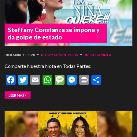
Steffany Constanza se impone y
da golpe de estado
DICIEMBRE 10, 2020
•
NO HAY COMENTARIOS
•
UNCATEGORIZED
Comparte Nuestra Nota en Todas Partes:
Facebook
Twitter
Email
WhatsApp
Message
Messenger
Print
Compart
LEER MAS »