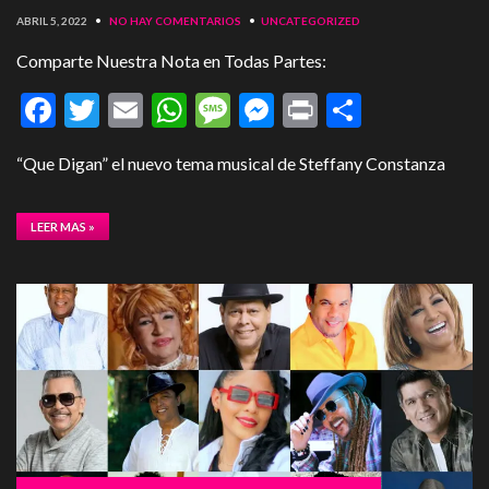
ABRIL 5, 2022
•
NO HAY COMENTARIOS
•
UNCATEGORIZED
Comparte Nuestra Nota en Todas Partes:
Facebook
Twitter
Email
WhatsApp
Message
Messenger
Print
Compart
“Que Digan” el nuevo tema musical de Steffany Constanza
LEER MAS »