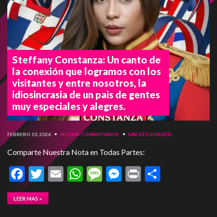
Steffany Constanza: Un canto de
la conexión que logramos con los
visitantes y entre nosotros, la
idiosincrasia de un pais de gentes
muy especiales y alegres.
FEBRERO 10, 2026
•
NO HAY COMENTARIOS
•
UNCATEGORIZED
Comparte Nuestra Nota en Todas Partes:
Facebook
Twitter
Email
WhatsApp
Message
Messenger
Print
Compart
LEER MAS »