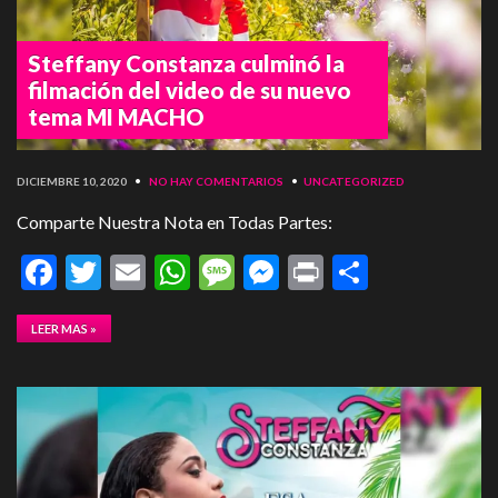
Steffany Constanza culminó la
filmación del video de su nuevo
tema MI MACHO
DICIEMBRE 10, 2020
•
NO HAY COMENTARIOS
•
UNCATEGORIZED
Comparte Nuestra Nota en Todas Partes:
Facebook
Twitter
Email
WhatsApp
Message
Messenger
Print
Compart
LEER MAS »