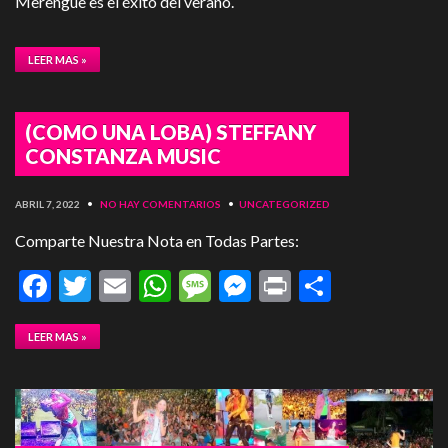
Merengue es el éxito del verano.
LEER MAS »
(COMO UNA LOBA) STEFFANY
CONSTANZA MUSIC
ABRIL 7, 2022
•
NO HAY COMENTARIOS
•
UNCATEGORIZED
Comparte Nuestra Nota en Todas Partes:
Facebook
Twitter
Email
WhatsApp
Message
Messenger
Print
Compart
LEER MAS »