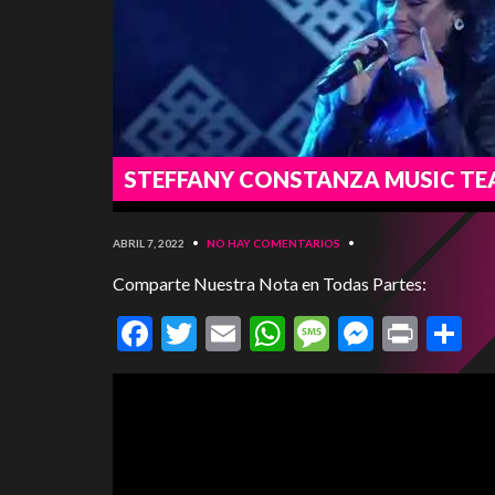
STEFFANY CONSTANZA MUSIC TEA
ABRIL 7, 2022
•
NO HAY COMENTARIOS
•
Comparte Nuestra Nota en Todas Partes:
Facebook
Twitter
Email
WhatsApp
Message
Messen
Print
C