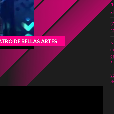
“
y 
(
M
TRO DE BELLAS ARTES
N
mu
c
St
ger
ompartir
St
de