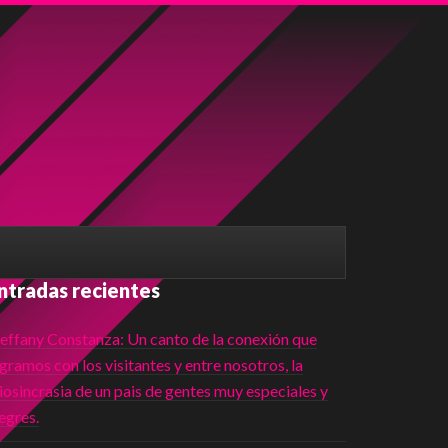
ntradas recientes
teffany Constanza: Un canto de la conexión que
gramos con los visitantes y entre nosotros, la
iosincrasia de un pais de gentes muy especiales y
egres.