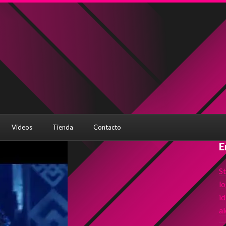
Videos
Tienda
Contacto
E
S
lo
id
al