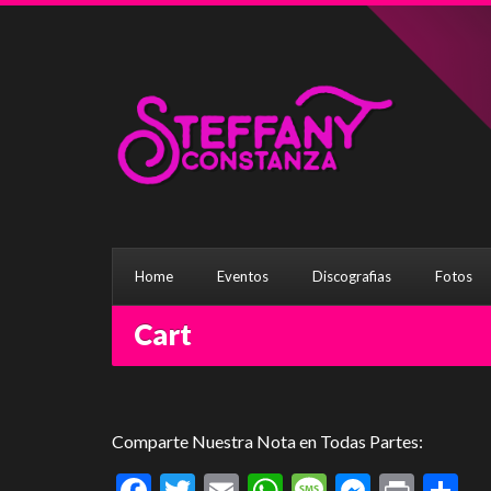
Home
Eventos
Discografias
Fotos
Cart
Comparte Nuestra Nota en Todas Partes:
Facebook
Twitter
Email
WhatsApp
Message
Messen
Print
C